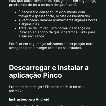
Para que possa levantar os seus ganhos em segurança,
precisamos de ter a certeza de que é você.
É necessário carregar um documento com
fotografia (passaporte, bilhete de identidade).
A verificação demora normalmente algumas horas
a alguns dias.
Trata-se de um requisito normal da licença de
Curaçao ao abrigo da qual operamos. Tudo para
a sua segurança.
Por falar em segurança: utilizamos a encriptação mais
avançada para proteger todos os seus dados.
Descarregar e instalar a
aplicação Pinco
Pronto para começar? Eis como obtê-lo no seu
telemóvel.
Instruções para Android