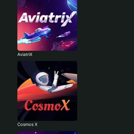
AviatriX
Cosmos X