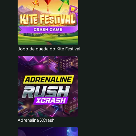
Jogo de queda do Kite Festival
Adrenalina XCrash