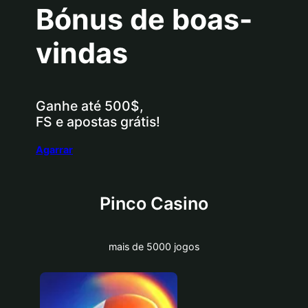
Bónus de boas-
vindas
Ganhe até 500$,
FS e apostas grátis!
Agarrar
Pinco Casino
mais de 5000 jogos