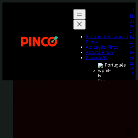
I
I
n
n
i
s
c
c
i
r
a
Informações sobre o
e
r
Pinco
v
s
Aplicação Pinco
a
e
Aposta Pinco
-
s
Pinco APK
s
s
Português
e
ã
o