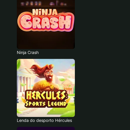
Ninja Crash
Lenda do desporto Hércules