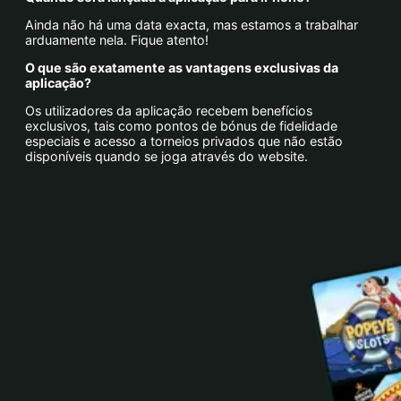
Ainda não há uma data exacta, mas estamos a trabalhar
arduamente nela. Fique atento!
O que são exatamente as vantagens exclusivas da
aplicação?
Os utilizadores da aplicação recebem benefícios
exclusivos, tais como pontos de bónus de fidelidade
especiais e acesso a torneios privados que não estão
disponíveis quando se joga através do website.