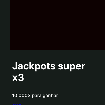
Jackpots super
x3
10 000$ para ganhar
Jogar