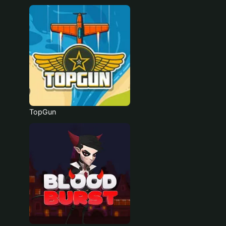
TopGun