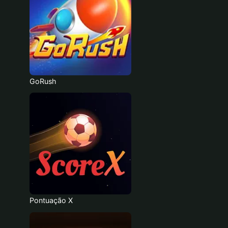
GoRush
Pontuação X