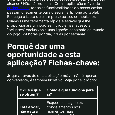
alcance? Não há problema! Com a aplicação móvel do
casino Pinco
, todas as funcionalidades do nosso casino
passam diretamente para o seu smartphone ou tablet.
Esqueça o facto de estar preso ao seu computador.
Criámos uma ferramenta rápida e estável que lhe
proporcionará um jogo sem problemas, acesso a
“peluches” exclusivos e uma ligação constante ao mundo
do jogo, 24 horas por dia, 7 dias por semana!
Porquê dar uma
oportunidade a esta
aplicação? Fichas-chave:
Jogar através de uma aplicação móvel não é apenas
conveniente, é também lucrativo. Veja por si próprio:
O que é que
Como é que funciona para
se obtém?
si?
Esquece os lags e os
Está a voar,
congelamentos nos
não está a
momentos mais