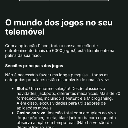
O mundo dos jogos no seu
telemóvel
Com a aplicação Pinco, toda a nossa coleção de
entretenimento (mais de 6000 jogos!) está literalmente na
palma da sua mão.
Secções principais dos jogos
Não é necessário fazer uma longa pesquisa – todas as
categorias populares estão disponíveis de uma só vez:
Slots
: Uma enorme seleção! Desde clássicos a
novidades, jackpots, diferentes mecânicas. Mais de 70
fornecedores, incluindo a NetEnt e a Microgaming.
Além disso, exclusividades para utilizadores de
aplicações móveis.
Casino ao vivo
: Imersão total com croupiers ao vivo.
Jogue póquer, roleta, blackjack ou bacará enquanto
observa a ação em tempo real. (Não há versão de
demonstração aqui).